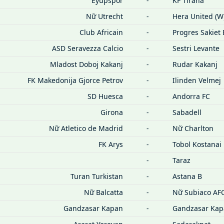
Eyupspor
-
KF Tirana
Nữ Utrecht
-
Hera United (W
Club Africain
-
Progres Sakiet
ASD Seravezza Calcio
-
Sestri Levante
Mladost Doboj Kakanj
-
Rudar Kakanj
FK Makedonija Gjorce Petrov
-
Ilinden Velmej
SD Huesca
-
Andorra FC
Girona
-
Sabadell
Nữ Atletico de Madrid
-
Nữ Charlton
FK Arys
-
Tobol Kostanai
-
Taraz
Turan Turkistan
-
Astana B
Nữ Balcatta
-
Nữ Subiaco AF
Gandzasar Kapan
-
Gandzasar Ka