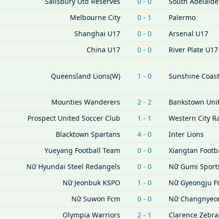
Salisbury Utd Reserves
0
-
0
South Adelaide
Melbourne City
0
-
1
Palermo
Shanghai U17
0
-
0
Arsenal U17
China U17
0
-
0
River Plate U17
Queensland Lions(W)
1
-
0
Sunshine Coas
Mounties Wanderers
2
-
2
Bankstown Uni
Prospect United Soccer Club
1
-
1
Western City R
Blacktown Spartans
4
-
0
Inter Lions
Yueyang Football Team
0
-
0
Xiangtan Footb
Nữ Hyundai Steel Redangels
0
-
0
Nữ Gumi Sport
Nữ Jeonbuk KSPO
1
-
0
Nữ Gyeongju F
Nữ Suwon Fcm
0
-
0
Nữ Changnyeo
Olympia Warriors
2
-
1
Clarence Zebra