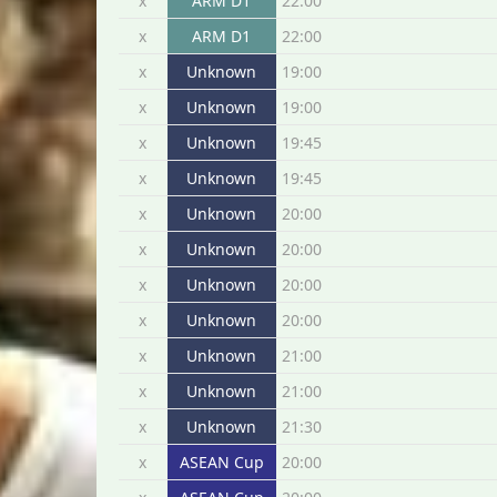
x
ARM D1
22:00
x
ARM D1
22:00
x
Unknown
19:00
x
Unknown
19:00
x
Unknown
19:45
x
Unknown
19:45
x
Unknown
20:00
x
Unknown
20:00
x
Unknown
20:00
x
Unknown
20:00
x
Unknown
21:00
x
Unknown
21:00
x
Unknown
21:30
x
ASEAN Cup
20:00