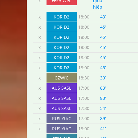
x
FFSA WPL
giữa
hiệp
x
KOR D2
18:00
43
'
x
KOR D2
18:00
45
'
x
KOR D2
18:00
45
'
x
KOR D2
18:00
45
'
x
KOR D2
18:00
45
'
x
KOR D2
18:00
45
'
x
GZWfC
18:30
30
'
x
AUS SASL
17:00
83
'
x
AUS SASL
17:00
83
'
x
AUS SASL
17:30
54
'
x
RUS YthC
17:00
89
'
x
RUS YthC
18:00
41
'