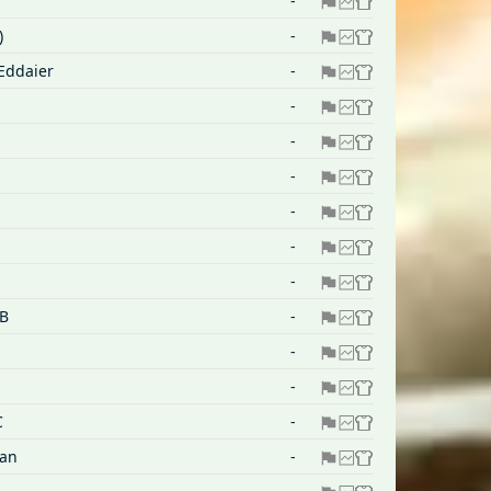
-
)
-
 Eddaier
-
-
-
-
-
-
-
 B
-
-
-
C
-
pan
-