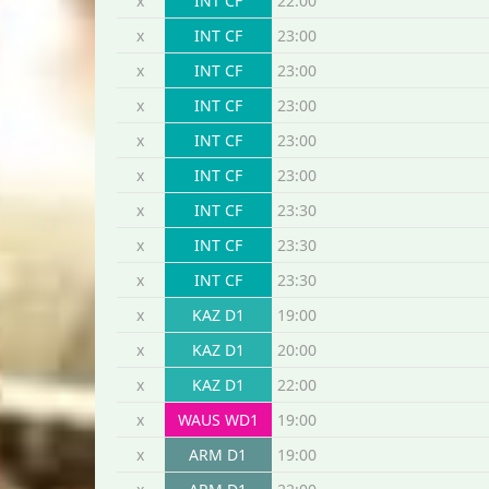
x
INT CF
22:00
x
INT CF
23:00
x
INT CF
23:00
x
INT CF
23:00
x
INT CF
23:00
x
INT CF
23:00
x
INT CF
23:30
x
INT CF
23:30
x
INT CF
23:30
x
KAZ D1
19:00
x
KAZ D1
20:00
x
KAZ D1
22:00
x
WAUS WD1
19:00
x
ARM D1
19:00